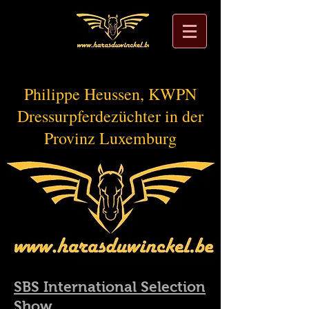
Philippe Heussen, KWPN
Dressurpferdezüchter in der
Provinz Luxemburg
SBS International Selection
Show