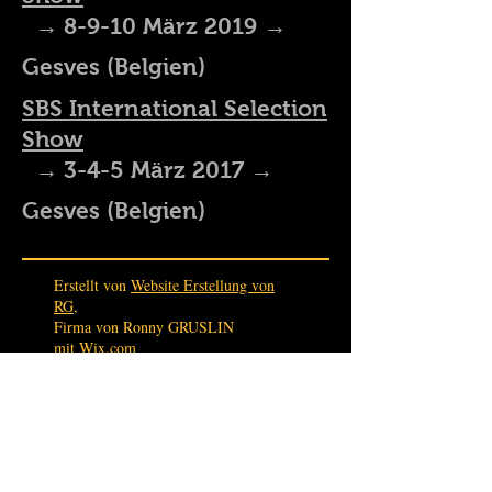
→
8-9-10 März 2019 →
Gesves (Belgien)
SBS International Selection
Show
→
3-4-5 März 2017 →
Gesves (Belgien)
Erstellt von
Website Erstellung von
RG,
Firma von Ronny GRUSLIN
mit Wix.com
Haras du Winckel
Rue de la Semois 11 - 6741 Vance - Belgien
TEL
+32 495 22 38 44